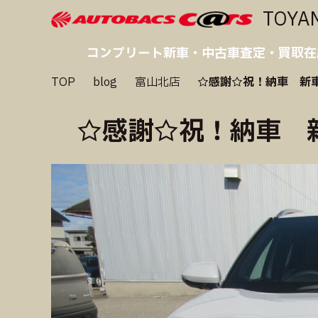
TOYA
コンプリート
新車・中古車
査定・買取
在
TOP
blog
富山北店
☆感謝☆祝！納車 新
☆感謝☆祝！納車 