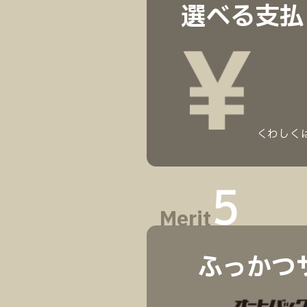
選べる支払
くわしく
5
Merit
ふっかつ