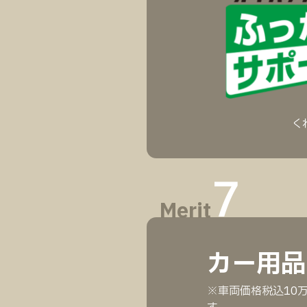
く
7
Merit
カー用品
※車両価格税込10