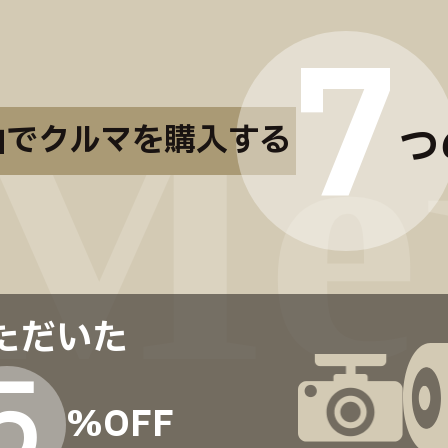
7
山でクルマを購入する
つ
ただいた
5
%OFF