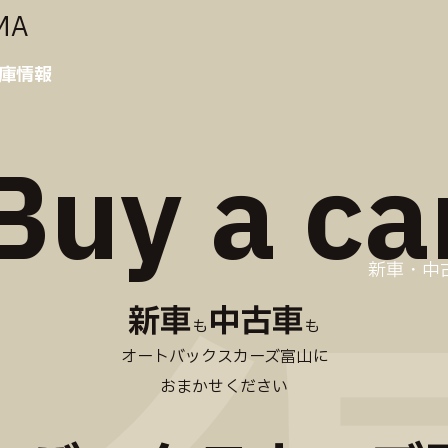
MA
庫情報
Buy a ca
新車・中
新車
中古車
も
も
オートバックスカーズ富山に
おまかせください