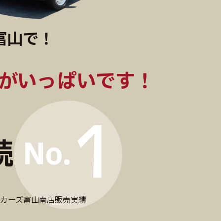
富山で！
がいっぱいです！
1
続
No.
スカーズ富山南店販売実績