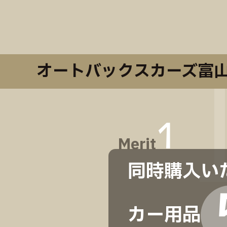
オートバックスカーズ富
1
Merit
同時購入い
カー用品