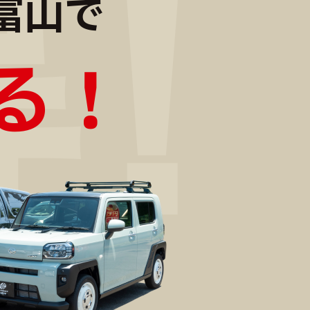
富山で
る！