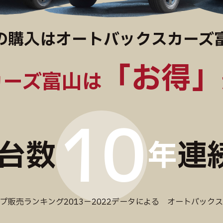
の購入はオートバックスカーズ
「お得」
カーズ富山は
10
台数
年
連
プ販売ランキング2013−2022データによる オートバック