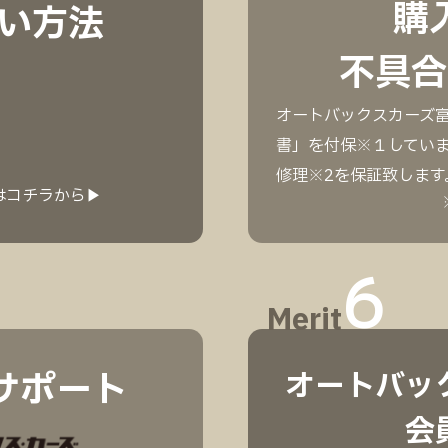
購
い方法
不具合
オートバックスカーズ
書」を付保※１してい
修理※2を保証致します
はコチラから▶
6
Merit
サポート
オートバッ
会