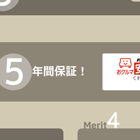
5
年間保証！
く
4
Merit