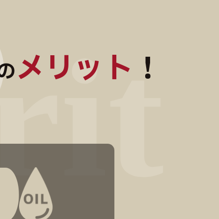
メリット
！
の