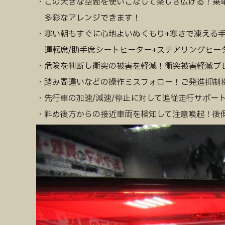
・この大きな空間を使いこなして楽しさ広げる！乗
多彩なアレンジできます！
・寒い朝もすぐに心地よいぬくもり+寒さで凍える
運転席/助手席シートヒーター+ステアリングヒー
・危険を判断し衝突の被害を軽減！衝突被害軽減ブ
・踏み間違いなどの操作ミスフォロー！ご発進抑制
・先行車の加速/減速/停止に対して追従走行サポー
・斜め後方からの接近車両を検知して注意喚起！後