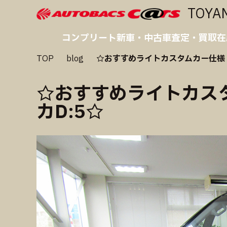
TOYA
コンプリート
新車・中古車
査定・買取
在
TOP
blog
☆おすすめライトカスタムカー仕様 MIT
☆おすすめライトカスタム
カD:5☆