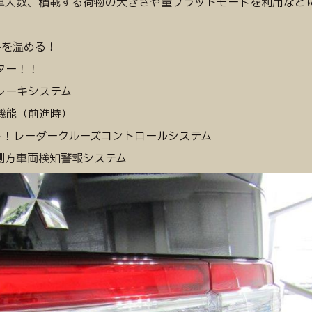
車人数、積載する荷物の大きさや量フラットモードを利用など
手を温める！
ター！！
レーキシステム
機能（前進時）
ト！レーダークルーズコントロールシステム
側方車両検知警報システム