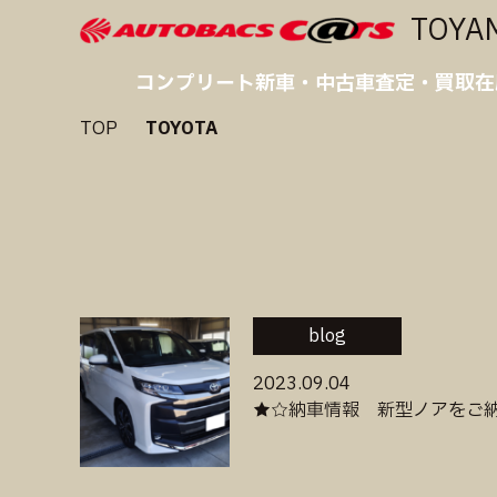
TOYA
コンプリート
新車・中古車
査定・買取
在
TOP
TOYOTA
blog
2023.09.04
★☆納車情報 新型ノアをご