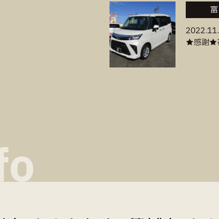
富
2022.11
★感謝★
fo